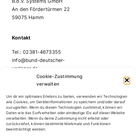
B.d.V. Systems GmbH
An den Fördertürmen 22
59075 Hamm
Kontakt
Tel.: 02381-4673355
info@bund-deutscher-
verleger.de
Cookie-Zustimmung
verwalten
Rechtliche Informationen
Um dir ein optimales Erlebnis zu bieten, verwenden wir Technologien
wie Cookies, um Geräteinformationen zu speichern und/oder darauf
Impressum
zuzugreifen. Wenn du diesen Technologien zustimmst, können wir
Datenschutz
Daten wie das Surfverhalten oder eindeutige IDs auf dieser Website
verarbeiten. Wenn du deine Zustimmung nicht erteilst oder
Cookie Richtlinie (EU)
zurückziehst, können bestimmte Merkmale und Funktionen
beeinträchtigt werden.